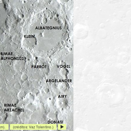
km).
(créditos: Vaz Tolentino.)
Próxima