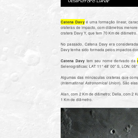
Catena Davy
é uma formação linear, cara
crateras de impacto, com diâmetros menores
cratera Davy Y, que tem 70 Km de diâmetro.
No passado, Catena Davy era considerada
Davy tenha sido formada pelos impactos d
Catena Davy
tem seu nome derivado da
Selenográficas: LAT: 11° 48′ 00″ S, LON: 08
Algumas das minúsculas crateras que comp
(
International Astronomical Union
). São elas
Alan, com 2 Km de diâmetro; Delia, com 2 
1 Km de diâmetro.