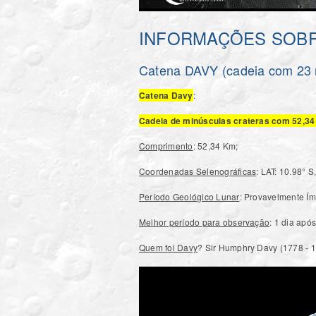
INFORMAÇÕES SOBR
Catena DAVY (cadeia com 23 m
Catena Davy
:
Cadeia de minúsculas crateras com 52,3
Comprimento
: 52,34 Km;
Coordenadas Selenográficas
: LAT: 10.98° S
Período Geológico Lunar
: Provavelmente Ímb
Melhor período para observação
: 1 dia apó
Quem foi Davy
? Sir Humphry Davy (1778 - 18