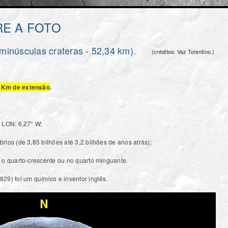
E A FOTO
inúsculas crateras - 52,34 km).
(créditos: Vaz Tolentino.)
4 Km de extensão
.
, LON: 6.27° W;
rico (de 3,85 bilhões até 3,2 bilhões de anos atrás);
s o quarto-crescente ou no quarto minguante.
29) foi um químico e inventor inglês.