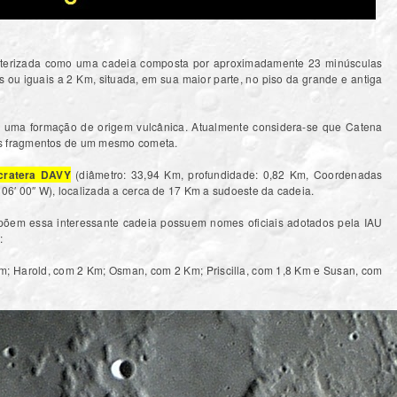
cterizada como uma cadeia composta por aproximadamente 23 minúsculas
 ou iguais a 2 Km, situada, em sua maior parte, no piso da grande e antiga
 uma formação de origem vulcânica. Atualmente considera-se que Catena
os fragmentos de um mesmo cometa.
cratera DAVY
(diâmetro: 33,94 Km, profundidade: 0,82 Km, Coordenadas
° 06′ 00″ W), localizada a cerca de 17 Km a sudoeste da cadeia.
õem essa interessante cadeia possuem nomes oficiais adotados pela IAU
:
Km; Harold, com 2 Km; Osman, com 2 Km; Priscilla, com 1,8 Km e Susan, com