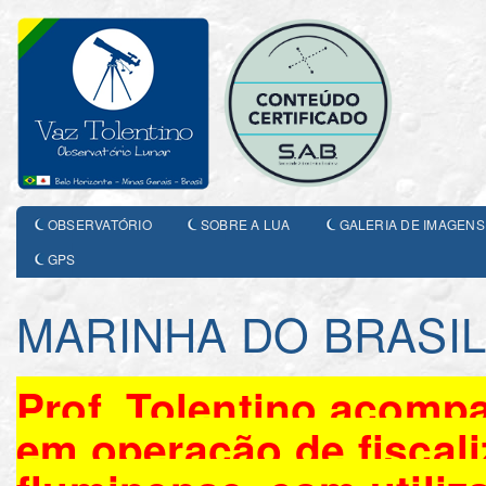
OBSERVATÓRIO
SOBRE A LUA
GALERIA DE IMAGENS
GPS
MARINHA DO BRASI
Prof. Tolentino acomp
em operação de fiscali