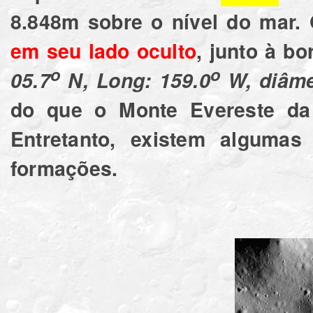
8.848m sobre o nível do mar.
em seu lado oculto
, junto à b
o
o
05.7
N, Long: 159.0
W, diâme
do que o Monte Evereste da
Entretanto, existem algumas
formações.