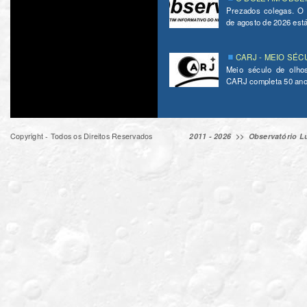
Prezados colegas. O
de agosto de 2026 está 
CARJ - MEIO SÉC
Meio século de olho
CARJ completa 50 ano
Copyright - Todos os Direitos Reservados
2011 - 2026 >>
Observatório Lu