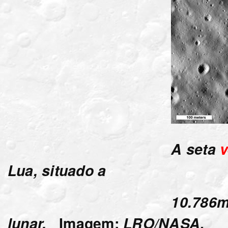
A seta
v
Lua,
situado a
10.786m acima do
lunar.
Imagem
:
LRO/NASA
.