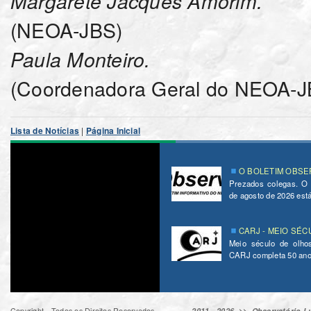
Margarete Jacques Amorim.
(NEOA-JBS)
Paula Monteiro.
(Coordenadora Geral do NEOA-J
Lista de Notícias
|
Página Inicial
O BOLETIM OBSER
Prezados colegas. O
de agosto de 2026 está 
CARJ - MEIO SÉC
Meio século de olho
CARJ completa 50 ano
Copyright - Todos os Direitos Reservados
2011 - 2026 >>
Observatório Lu