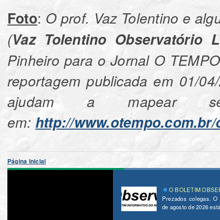
:
Foto
O prof. Vaz Tolentino e alg
(
Vaz Tolentino Observatório 
Pinheiro para o Jornal O TEMPO 
reportagem publicada em 01/04/
ajudam a mapear seg
em:
http://www.otempo.com.br/
Página Inicial
O BOLETIM OBSER
Prezados colegas. O
de agosto de 2026 está 