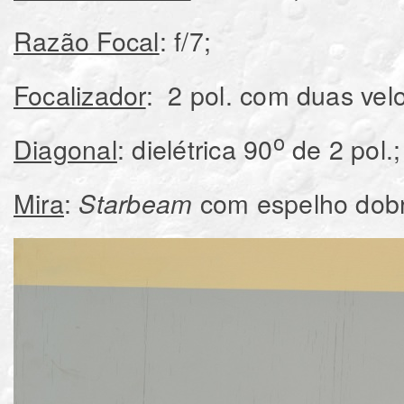
Razão Focal
: f/7;
Focalizador
: 2 pol. com duas vel
o
Diagonal
: dielétrica 90
de 2 pol.;
Mira
:
com espelho dobr
Starbeam