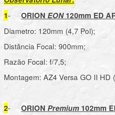
-
1
ORION
EON
120mm ED A
Diametro: 120mm (4,7 Pol);
Distância Focal: 900mm;
Razão Focal: f/7,5;
Montagem: AZ4 Versa GO II HD 
-
2
ORION
Premium
102mm E