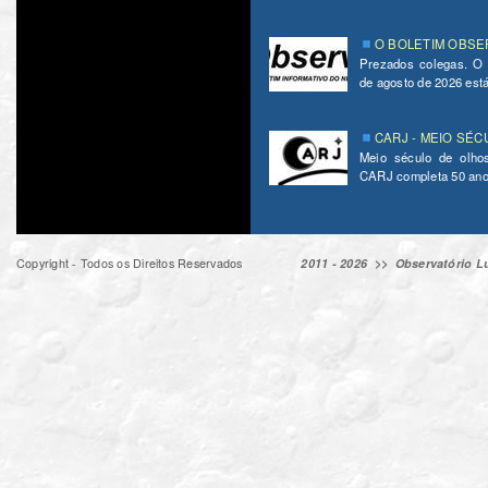
O BOLETIM OBSER
Prezados colegas. O
de agosto de 2026 está 
CARJ - MEIO SÉC
Meio século de olho
CARJ completa 50 ano
Copyright - Todos os Direitos Reservados
2011 - 2026 >>
Observatório Lu