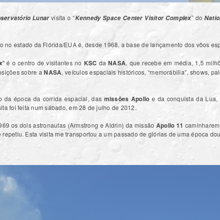
visita o “
” do
bservatório Lunar
Kennedy Space Center Visitor Complex
Natio
do no estado da Flórida/EUA é, desde 1968, a base de lançamento dos vôos esp
" é o centro de visitantes no
KSC
da
NASA
, que recebe em média, 1,5 milhõ
x
osições sobre a
NASA
, veículos espaciais históricos, “memorábilia”, shows, pa
o da época da corrida espacial, das
missões Apollo
e da conquista da Lua, 
ta foi feita num sábado, em 28 de julho de 2012.
1969 os dois astronautas (Armstrong e Aldrin) da missão
Apollo 11
caminharem 
e repetiu. Esta visita me transportou a um passado de glórias de uma época do