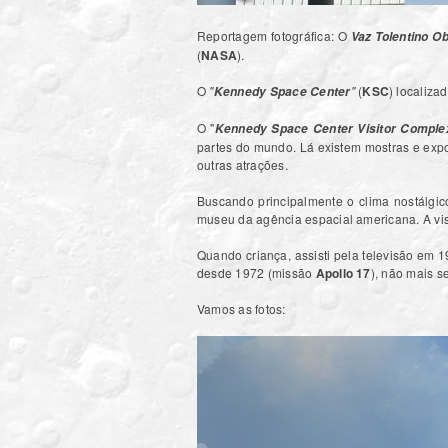
Reportagem fotográfica: O
Vaz Tolentino O
(
NASA
).
O
"
"
(
KSC
) localiza
Kennedy Space Center
O "
Kennedy Space Center Visitor Comple
partes do mundo. Lá existem mostras e exp
outras atrações.
Buscando principalmente o clima nostálgic
museu da agência espacial americana. A visi
Quando criança, assisti pela televisão em 
desde 1972 (missão
Apollo 17
), não mais s
Vamos as fotos: