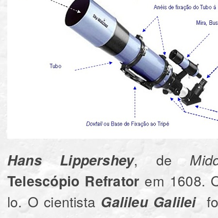
, de
Hans Lippershey
Midd
em 1608. Os 
Telescópio
Refrator
lo. O cientista
foi
Galileu
Galilei