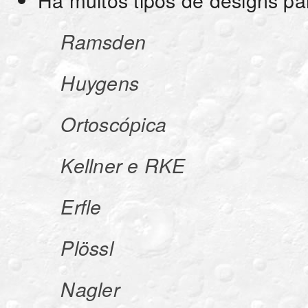
Ramsden
Huygens
Ortoscópica
Kellner e RKE
Erfle
Plössl
Nagler