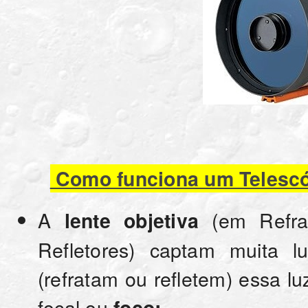
Como funciona um Telesc
A
(em Refra
lente objetiva
Refletores) captam muita 
(refratam ou refletem) essa l
focal ou
foco;