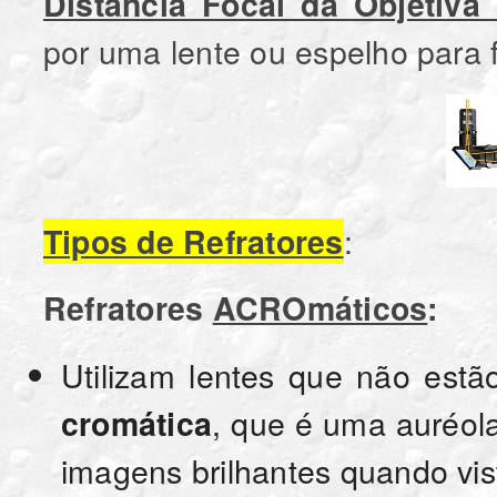
Distância Focal da Objetiva
por uma lente ou espelho para f
:
Tipos de Refratores
Refratores
ACROmáticos
:
Utilizam lentes que não estã
, que é uma auréola
cromática
imagens brilhantes quando vist