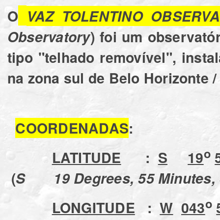
O
VAZ TOLENTINO OBSERVA
Observatory
) foi um observató
tipo "telhado removível", inst
na zona sul de Belo Horizonte 
COORDENADAS
:
o
LATITUDE
:
S
19
(
S 19 Degrees, 55 Minutes, 
o
LONGITUDE
:
W
043