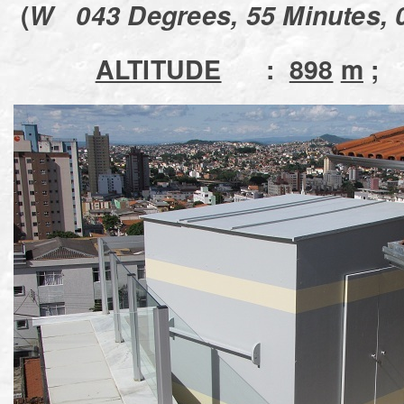
(
W 043 Degrees, 55 Minutes, 
ALTITUDE
:
898
m
;