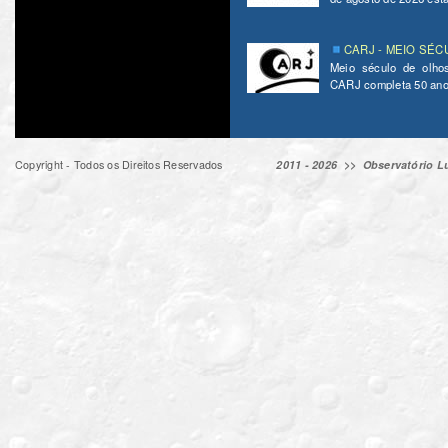
CARJ - MEIO SÉC
Meio século de olho
CARJ completa 50 ano
Copyright - Todos os Direitos Reservados
2011 - 2026 >>
Observatório Lu