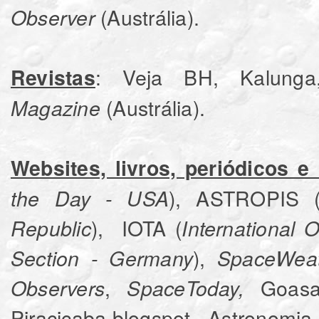
(Austrália).
Observer
: Veja BH, Kalung
Revistas
(Austrália).
Magazine
Websites, livros, periódicos e
), ASTROPIS 
the Day - USA
), IOTA (
Republic
International 
),
Section - Germany
SpaceWeat
,
Goasa,
Observers
SpaceToday,
Piracicaba.blogspot, Astronomia