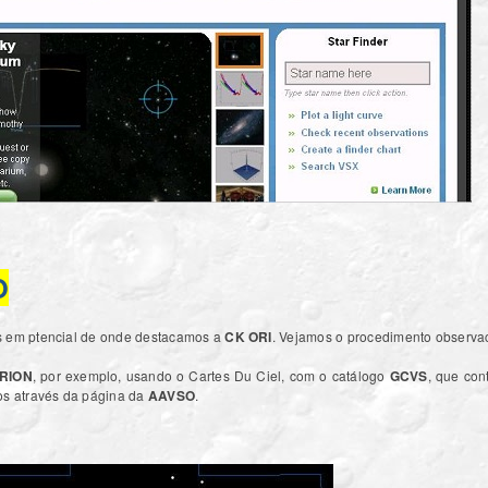
O
s em ptencial de onde destacamos a
CK ORI
. Vejamos o procedimento observac
RION
, por exemplo, usando o Cartes Du Ciel, com o catálogo
GCVS
, que con
os através da página da
AAVSO
.