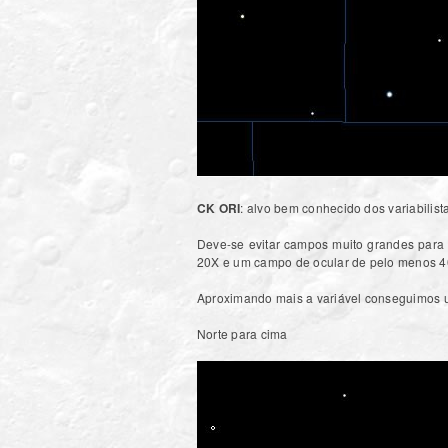
CK ORI
: alvo bem conhecido dos variabilis
Deve-se evitar campos muito grandes para 
20X e um campo de ocular de pelo menos 40 
Aproximando mais a variável conseguimos u
Norte para cima