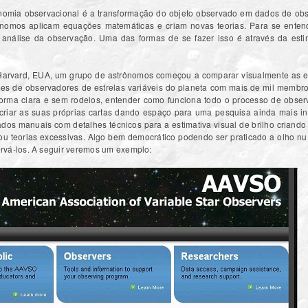
nomia observacional é a transformação do objeto observado em dados de obs
nomos aplicam equações matemáticas e criam novas teorias. Para se enten
 a análise da observação. Uma das formas de se fazer isso é através da esti
Harvard, EUA, um grupo de astrônomos começou a comparar visualmente as est
ões de observadores de estrelas variáveis do planeta com mais de mil membr
rma clara e sem rodeios, entender como funciona todo o processo de observ
 criar as suas próprias cartas dando espaço para uma pesquisa ainda mais i
ados manuais com detalhes técnicos para a estimativa visual de brilho criando
 ou teorias excessivas. Algo bem democrático podendo ser praticado a olho 
rvá-los. A seguir veremos um exemplo: