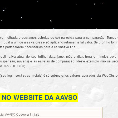
avermelhada procuramos estrelas de cor parecida para a comparação. Temos 
for igual a um desses valores é só aplicar diretamente tal valor. Se o brilho for
tas partes forem necessárias para a estimativa final.
 estimativa atual de seu brilho, data (ano, mês e dia), hora e minutos pel
suspensão, nuvens) e as estrelas de comparação. Neste exemplo não se usou
(CARTAS DO CÉU).
(seu login será suas iniciais) é só submeter os valores apurados via WebObs p
 NO WEBSITE DA AAVSO