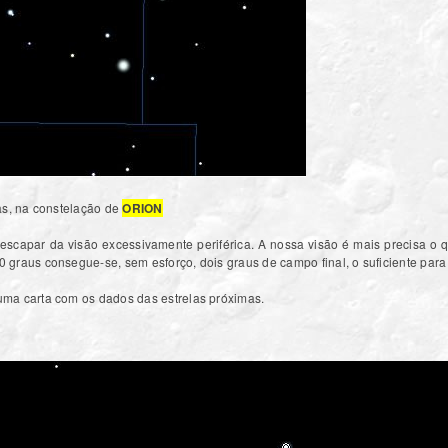
tas, na constelação de
ORION
escapar da visão excessivamente periférica. A nossa visão é mais precisa o 
graus consegue-se, sem esforço, dois graus de campo final, o suficiente para
ma carta com os dados das estrelas próximas.