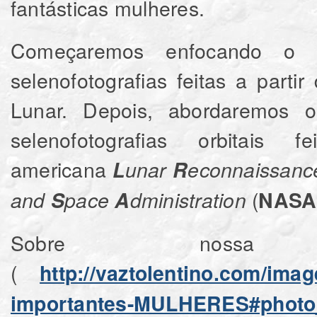
fantásticas mulheres.
Começaremos enfocando o hem
selenofotografias feitas a parti
Lunar. Depois, abordaremos o 
selenofotografias orbitais
americana
L
unar
R
econnaissan
(
and
S
pace
A
dministration
NASA
Sobre nossa p
(
http://vaztolentino.com/im
importantes-MULHERES#photo_