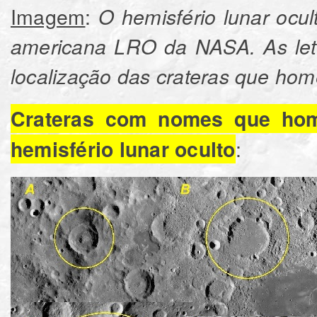
Imagem
:
O hemisfério lunar ocult
americana LRO da NASA. As let
localização das crateras que ho
Crateras com nomes que hom
:
hemisfério lunar oculto