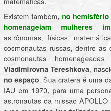
matemáticas.
Existem também,
no hemisfério 
homenageiam mulheres imp
astrônomas, físicas, matemátic
cosmonautas russas, dentre as 
cosmonautas homenageadas
, nasc
Vladimirovna Tereshkova
. Sua cratera é uma d
no espaço
IAU em 1970, para uma persona
astronautas da missão APOLLO 11
suas memórias imortalizadas em