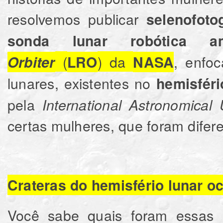
resolvemos publicar
selenofoto
sonda lunar robótica am
(
) da
, enfo
Orbiter
LRO
NASA
lunares, existentes no
hemisféri
pela
International Astronomical
certas mulheres, que foram difer
Crateras do hemisfério lunar 
Você sabe quais foram essas 