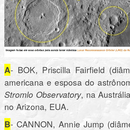
- BOK, Priscilla Fairfield (di
A
americana e esposa do astrônom
, na Austráli
Stromlo Observatory
no Arizona, EUA.
- CANNON, Annie Jump (diâmet
B