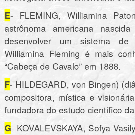
- FLEMING, Williamina Paton
E
astrônoma americana nascida
desenvolver um sistema de c
Williamina Fleming é mais con
“Cabeça de Cavalo” em 1888.
- HILDEGARD, von Bingen) (diâm
F
compositora, mística e visioná
fundadora do estudo científico da 
- KOVALEVSKAYA, Sofya Vasilye
G