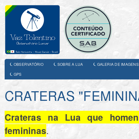
OBSERVATÓRIO
SOBRE A LUA
GALERIA DE IMAGENS
GPS
CRATERAS "FEMININ
Crateras na Lua que homena
.
femininas