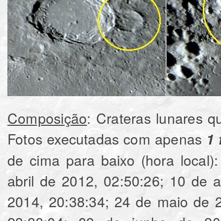
Composição
: Crateras lunares 
Fotos executadas com apenas
1 
de cima para baixo (hora local): 01‎ de ‎mai
‎abril‎ de ‎2012, ‏‎02:50:26; 10‎ de ‎abril‎ de ‎2012, ‏‎04:08:06; 09‎ de ‎junho‎ de
‎2014, ‏‎20:38:34; ‎24‎ de ‎maio‎ de ‎2015, ‏‎18:37:40; 08‎ de ‎outubro‎ de ‎2014,