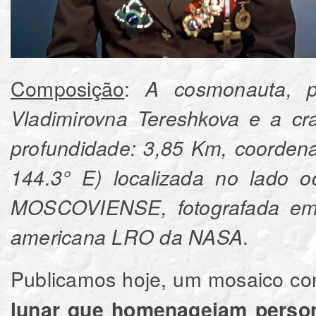
Composição
:
A cosmonauta, po
Vladimirovna Tereshkova e a c
profundidade: 3,85 Km, coordena
144.3° E) localizada no lado
MOSCOVIENSE, fotografada em v
.
americana LRO da NASA
Publicamos hoje, um mosaico c
lunar que homenageiam person