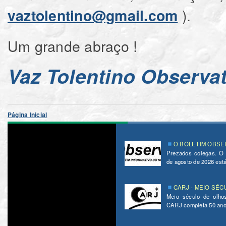
).
vaztolentino@gmail.com
Um grande abraço !
Vaz Tolentino Observat
Página Inicial
O BOLETIM OBSER
Prezados colegas. O
de agosto de 2026 está 
CARJ - MEIO SÉC
Meio século de olho
CARJ completa 50 ano