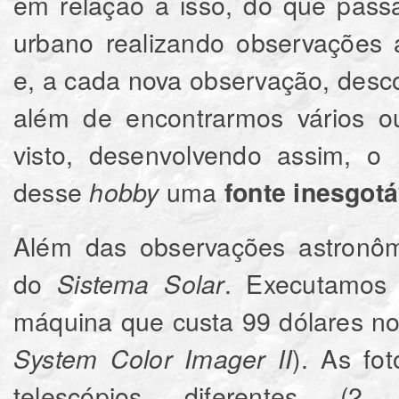
em relação a isso, do que pas
urbano realizando observações 
e, a cada nova observação, desc
além de encontrarmos vários o
visto, desenvolvendo assim, o 
desse
uma
hobby
fonte inesgot
Além das observações astronôm
do
. Executamos 
Sistema Solar
máquina que custa 99 dólares 
). As fo
System Color Imager II
telescópios diferentes (2