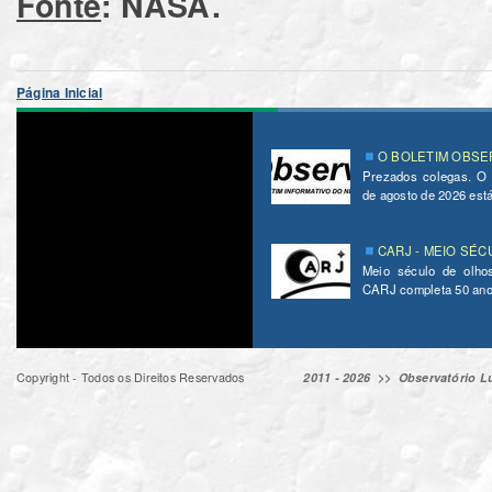
Fonte
: NASA.
Página Inicial
O BOLETIM OBSER
Prezados colegas. O
de agosto de 2026 está 
CARJ - MEIO SÉC
Meio século de olho
CARJ completa 50 ano
Copyright - Todos os Direitos Reservados
2011 - 2026 >>
Observatório Lu