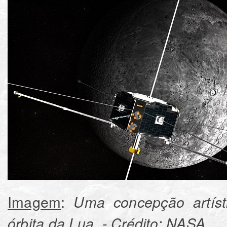
Imagem
:
Uma concepção artís
órbita da Lua. - Crédito: NASA.