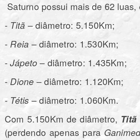
Saturno possui mais de 62 luas,
-
– diâmetro: 5.150Km;
Titã
-
– diâmetro: 1.530Km;
Reia
-
– diâmetro: 1.435Km;
Jápeto
-
– diâmetro: 1.120Km;
Dione
-
– diâmetro: 1.060Km.
Tétis
Com 5.150Km de diâmetro,
Titã
(perdendo apenas para
Ganime