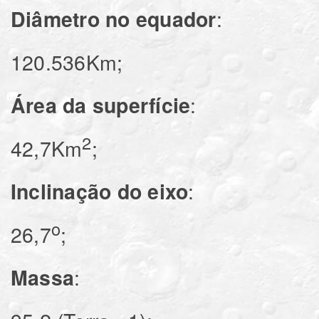
Diâmetro no equador
120.536Km;
Área da superfície
2
42,7Km
;
Inclinação do eixo
o
26,7
;
Massa