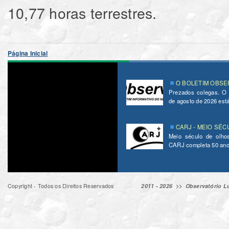
10,77 horas terrestres.
Página Inicial
O BOLETIM OBSER
Prezados colegas. O
de agosto de 2026 está 
CARJ - MEIO SÉC
Meio século de olho
CARJ completa 50 ano
Copyright - Todos os Direitos Reservados
2011 - 2026 >>
Observatório Lu