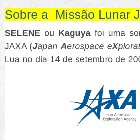
Sobre a Missão Lunar 
SELENE
ou
Kaguya
foi uma son
JAXA (
J
apan
A
erospace e
X
plora
Lua no dia 14 de setembro de 20