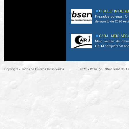
O BOLETIM OBSER
Prezados colegas. O
de agosto de 2026 está 
CARJ - MEIO SÉC
Meio século de olho
CARJ completa 50 ano
Copyright - Todos os Direitos Reservados
2011 - 2026 >>
Observatório Lu