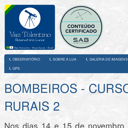
OBSERVATÓRIO
SOBRE A LUA
GALERIA DE IMAGENS
GPS
BOMBEIROS - CURS
RURAIS 2
Nos dias 14 e 15 de novembro d