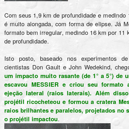
Com seus 1,9 km de profundidade e medindo
é muito alongada, com forma de elipse. Já M
formato bem irregular, medindo 16 km por 11
de profundidade.
Isto posto, baseado nos experimentos de
cientistas Don Gault e John Wedekind, cheg
um impacto muito rasante (de 1° a 5°) de um
escavou MESSIER e criou seu formato 
ejeção lateral (raios laterais). Além dis
projétil ricocheteou e formou a cratera M
raios brilhantes e paralelos, projetados no
o projétil impactou
.