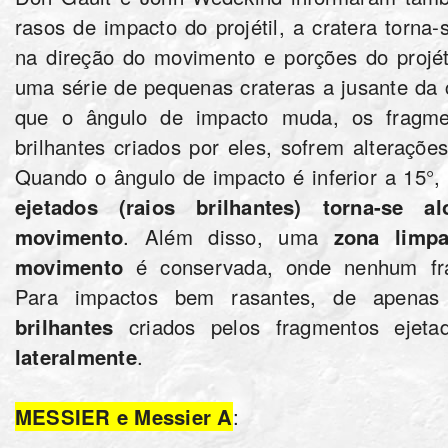
rasos de impacto do projétil, a cratera torna
na direção do movimento e porções do projét
uma série de pequenas crateras a jusante da c
que o ângulo de impacto muda, os fragme
brilhantes criados por eles, sofrem alteraçõe
Quando o ângulo de impacto é inferior a 15°,
ejetados (raios brilhantes) torna-se 
movimento
. Além disso, uma
zona limp
movimento
é conservada, onde nenhum fra
Para impactos bem rasantes, de apenas
brilhantes
criados pelos fragmentos ejet
lateralmente
.
MESSIER e Messier A
: