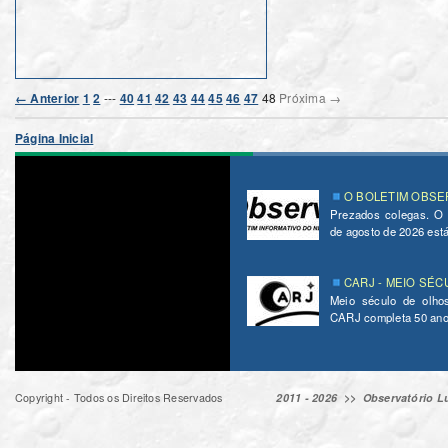
← Anterior
1
2
---
40
41
42
43
44
45
46
47
48
Próxima →
Página Inicial
O BOLETIM OBSER
Prezados colegas. O
de agosto de 2026 está 
CARJ - MEIO SÉC
Meio século de olho
CARJ completa 50 ano
Copyright - Todos os Direitos Reservados
2011 - 2026 >>
Observatório Lu