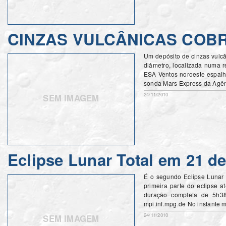
CINZAS VULCÂNICAS COB
Um depósito de cinzas vulcâ
diâmetro, localizada numa r
ESA Ventos noroeste espalh
sonda Mars Express da Agênc
24/11/2010
SEM IMAGEM
Eclipse Lunar Total em 21 d
É o segundo Eclipse Lunar 
primeira parte do eclipse 
duração completa de 5h38
mpi.inf.mpg.de No instante m
24/11/2010
SEM IMAGEM