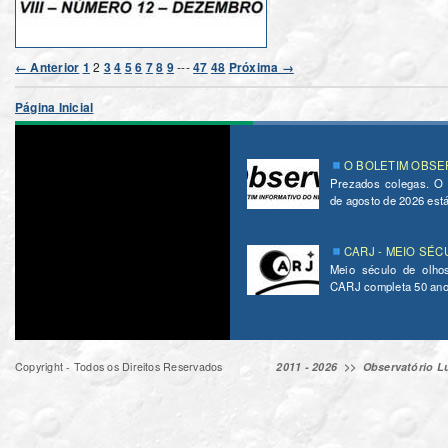
← Anterior
1
2
3
4
5
6
7
8
9
---
47
48
Próxima →
Página Inicial
O BOLETIM OBSER
Prezados colegas. O
de agosto de 2026 está 
CARJ - MEIO SÉC
Meio século de olho
CARJ completa 50 ano
Copyright - Todos os Direitos Reservados
2011 - 2026 >>
Observatório Lu