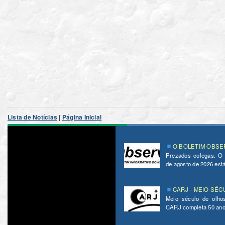
Lista de Notícias
|
Página Inicial
O BOLETIM OBSER
Prezados colegas. O
de agosto de 2026 está 
CARJ - MEIO SÉC
Meio século de olho
CARJ completa 50 ano