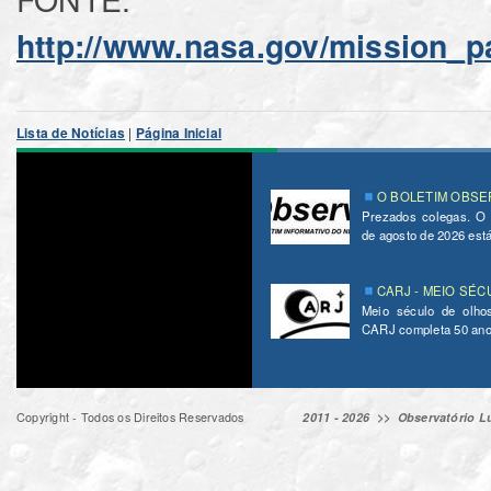
http://www.nasa.gov/mission_p
Lista de Notícias
|
Página Inicial
O BOLETIM OBSER
Prezados colegas. O
de agosto de 2026 está 
CARJ - MEIO SÉC
Meio século de olho
CARJ completa 50 ano
Copyright - Todos os Direitos Reservados
2011 - 2026 >>
Observatório Lu