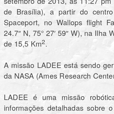
setembro de 2013, às 11:27 pm 
de Brasília), a partir do centr
Spaceport, no Wallops flight F
24.7″ N, 75° 27′ 59″ W), na Ilha W
2
de 15,5 Km
.
A missão LADEE está sendo ger
da NASA (Ames Research Center) 
LADEE é uma missão robótica 
informações detalhadas sobre o