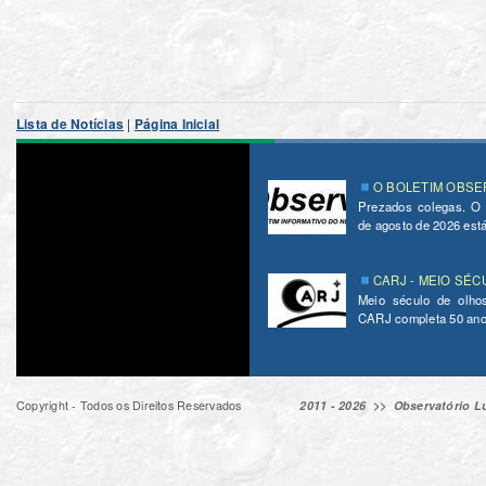
Lista de Notícias
|
Página Inicial
O BOLETIM OBSER
Prezados colegas. O
de agosto de 2026 está 
CARJ - MEIO SÉC
Meio século de olho
CARJ completa 50 ano
Copyright - Todos os Direitos Reservados
2011 - 2026 >>
Observatório Lu