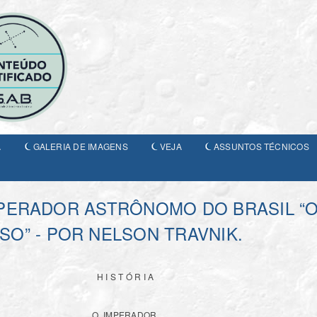
A
GALERIA DE IMAGENS
VEJA
ASSUNTOS TÉCNICOS
O IMPERADOR ASTRÔNOMO DO BRASIL 
SO” - POR NELSON TRAVNIK.
H I S T Ó R I A
O IMPERADOR