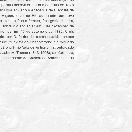
Imperial Observatório. Em 6 de maio de 1878
stros que enviado a Academia de Ciências da
rvações feitas no Rio de Janeiro que teve
cas : uma a Punta Arenas, Patagônia chilena,
s sobre o disco solar em 6 de dezembro de
trônomos. Em 10 de setembro de 1882, Cruls
ado por D. Pedro II e nessa ocasião, ambos
rio”, “Revista do Observatório” e o “Anuário
882 o prêmio Valz de Astronomia, outorgado
ano John M. Thome (1843-1908), em Córdoba,
ta L’ Astronomie da Sociedade Astronômica da