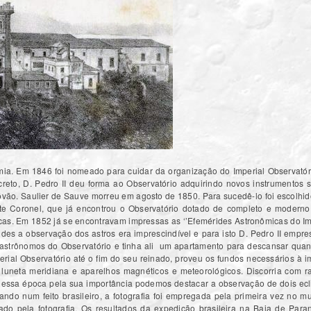
mia. Em 1846 foi nomeado para cuidar da organização do Imperial Observatóri
eto, D. Pedro II deu forma ao Observatório adquirindo novos instrumentos s
tóvão. Saulier de Sauve morreu em agosto de 1850. Para sucedê-lo foi escolhid
nte Coronel, que já encontrou o Observatório dotado de completo e moderno
cnicas. Em 1852 já se encontravam impressas as ‘’Efemérides Astronômicas do
ides a observação dos astros era imprescindível e para isto D. Pedro II emp
astrônomos do Observatório e tinha ali um apartamento para descansar quan
erial Observatório até o fim do seu reinado, proveu os fundos necessários à
 luneta meridiana e aparelhos magnéticos e meteorológicos. Discorria com 
essa época pela sua importância podemos destacar a observação de dois ecl
uando num feito brasileiro, a fotografia foi empregada pela primeira vez no m
o pela fotografia. Os resultados da expedição brasileira na Baia de Par