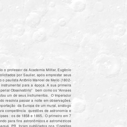
o o professor da Academia Militar, Eugênio
olicitados por Saulier, após emprestar seus
o o paulista Antônio Manoel de Mello (1802-
 instrumental para a época. A sua primeira
 Imperial Observatório” bem como os “Annaes
restou um de seus instrumentos. O Imperador
do resolvia passar a noite em observações.
 importação da Europa de um mural, análogo
rara competência questões de astronomia e
ipses : os de 1858 e 1865. O primeiro em 7
undo para fins astronômicos e astrométricos
anaguá, PR, foram publicados nos ‘Comptes