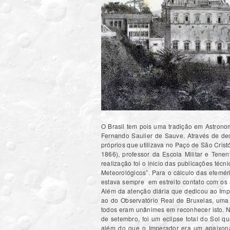
O Brasil tem pois uma tradição em Astrono
Fernando Saulier de Sauve. Através de decr
próprios que utilizava no Paço de São Cris
1866), professor da Escola Militar e Tene
realização foi o inicio das publicações té
Meteorológicos”. Para o cálculo das efemér
estava sempre em estreito contato com os 
Além da atenção diária que dedicou ao Imp
ao do Observatório Real de Bruxelas, uma
todos eram unânimes em reconhecer isto. N
de setembro, foi um eclipse total do Sol q
além do que o Imperador era um apaixonad