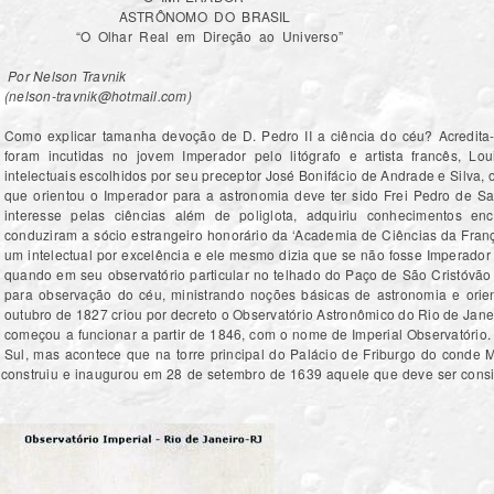
ASTRÔNOMO DO BRASIL
“O Olhar Real em Direção ao Universo”
Por Nelson Travnik
(
nelson-travnik@hotmail.com
)
Como explicar tamanha devoção de D. Pedro II a ciência do céu? Acredita
foram incutidas no jovem Imperador pelo litógrafo e artista francês, L
intelectuais escolhidos por seu preceptor José Bonifácio de Andrade e Silva, 
que orientou o Imperador para a astronomia deve ter sido Frei Pedro de S
interesse pelas ciências além de poliglota, adquiriu conhecimentos e
conduziram a sócio estrangeiro honorário da ‘Academia de Ciências da Fran
um intelectual por excelência e ele mesmo dizia que se não fosse Imperador go
quando em seu observatório particular no telhado do Paço de São Cristóvão 
para observação do céu, ministrando noções básicas de astronomia e ori
outubro de 1827 criou por decreto o Observatório Astronômico do Rio de Jane
começou a funcionar a partir de 1846, com o nome de Imperial Observatório. 
Sul, mas acontece que na torre principal do Palácio de Friburgo do conde M
f construiu e inaugurou em 28 de setembro de 1639 aquele que deve ser consi