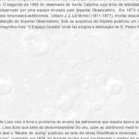
. O segundo de 1865 foi observado de Santa Catarina cuja faixa de totalida
i observado por uma equipe enviada pelo Imperial Observatório. Em 1870 
 dos renomados astrônomos, Urbain J. J. Le Verrier (1811-1877), imortal desc
direção do Imperial Observatório. Sob os auspícios do império publicou um 
agnífico livro “O Espaço Celeste” onde faz elogios a dedicação de D. Pedro I
de Liais veio à tona o problema do ensino da astronomia que àquela época sofr
 Liais dizia que além do deslumbramento do céu, cabe ao astrônomo medi-lo d
ue o “Mestre de Juvisy” publicou ao lado de obras filosóficas e romances, vár
suais”, publicado em 1878, foi durante muitos anos considerado o melhor do