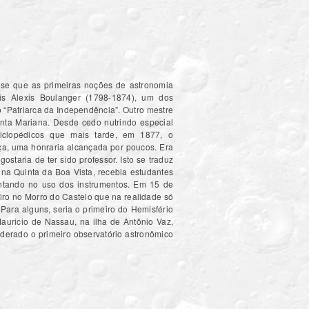
-se que as primeiras noções de astronomia
ouis Alexis Boulanger (1798-1874), um dos
o “Patriarca da Independência”. Outro mestre
anta Mariana. Desde cedo nutrindo especial
nciclopédicos que mais tarde, em 1877, o
ça, uma honraria alcançada por poucos. Era
staria de ter sido professor. Isto se traduz
na Quinta da Boa Vista, recebia estudantes
entando no uso dos instrumentos. Em 15 de
iro no Morro do Castelo que na realidade só
Para alguns, seria o primeiro do Hemisfério
auricio de Nassau, na ilha de Antônio Vaz,
derado o primeiro observatório astronômico