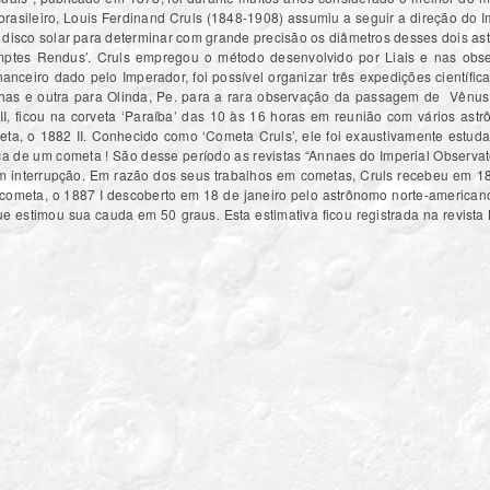
 brasileiro, Louis Ferdinand Cruls (1848-1908) assumiu a seguir a direção do 
disco solar para determinar com grande precisão os diâmetros desses dois a
mptes Rendus’. Cruls empregou o método desenvolvido por Liais e nas obse
nanceiro dado pelo Imperador, foi possível organizar três expedições científi
ilhas e outra para Olinda, Pe. para a rara observação da passagem de Vênu
I, ficou na corveta ‘Paraíba’ das 10 às 16 horas em reunião com vários as
eta, o 1882 II. Conhecido como ‘Cometa Cruls’, ele foi exaustivamente estud
a de um cometa ! São desse período as revistas “Annaes do Imperial Observató
em interrupção. Em razão dos seus trabalhos em cometas, Cruls recebeu em 1
 cometa, o 1887 I descoberto em 18 de janeiro pelo astrônomo norte-americ
que estimou sua cauda em 50 graus. Esta estimativa ficou registrada na revis