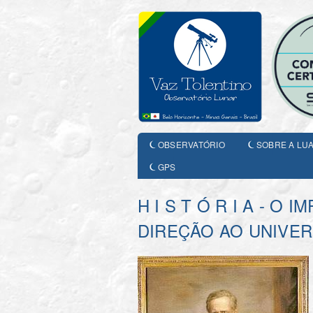
OBSERVATÓRIO
SOBRE A LU
GPS
H I S T Ó R I A - 
DIREÇÃO AO UNIVER