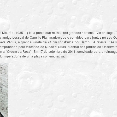
 Mourão (1935- ) foi a ponte que reuniu três grandes homens : Victor Hugo, F
ra amigo pessoal de Camille Flammarion que o convidou para juntos no seu Ob
ta Vênus, a grande luneta de 24 cm construída por Bardou. A revista L’ As
mpanhado pelo visconde de Nioac e Cruls, plantou nos jardins do Observató
n a “Ordem da Rosa”. Em 17 de setembro de 2011, convidado para a reinaugu
pelo Imperador e de uma placa comemorativa.