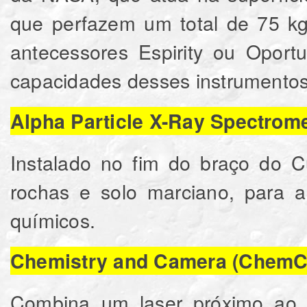
que perfazem um total de 75 kg
antecessores Espirity ou Oport
capacidades desses instrumentos
Alpha Particle X-Ray Spectrom
Instalado no fim do braço do Cu
rochas e solo marciano, para a
químicos.
Chemistry and Camera (ChemC
Combina um laser próximo ao i