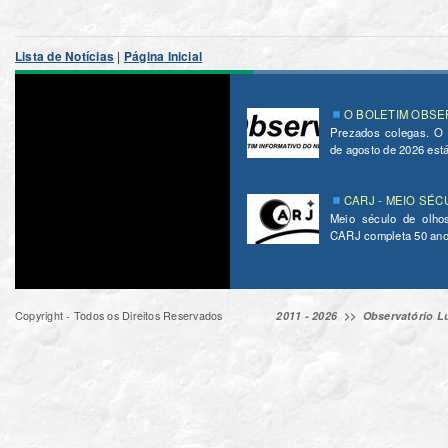
Lista de Notícias
|
Página Inicial
O BOLETIM OBSER
Prezados colegas. O
de agosto de 2026 está 
CARJ - MEIO SÉC
Meio século de olho
CARJ completa 50 ano
Copyright - Todos os Direitos Reservados
2011 - 2026 >>
Observatório Lu