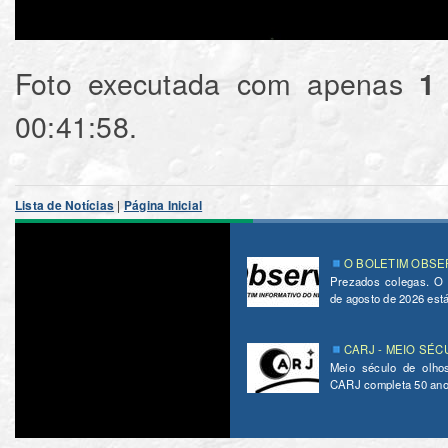
Foto executada com apenas
1
‏‎00:41:58.
Lista de Notícias
|
Página Inicial
O BOLETIM OBSER
Prezados colegas. O
de agosto de 2026 está 
CARJ - MEIO SÉC
Meio século de olho
CARJ completa 50 ano