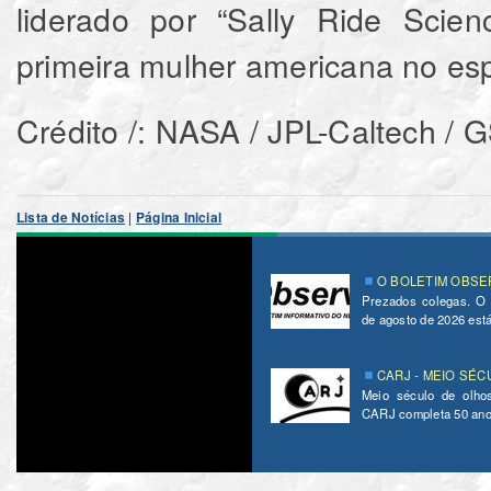
liderado por “Sally Ride Scien
primeira mulher americana no e
Crédito /: NASA / JPL-Caltech / 
Lista de Notícias
|
Página Inicial
O BOLETIM OBSER
Prezados colegas. O
de agosto de 2026 está 
CARJ - MEIO SÉC
Meio século de olho
CARJ completa 50 ano