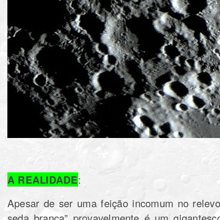
A REALIDADE
:
Apesar de ser uma feição incomum no relevo 
seda branca” provavelmente é um gigantesc