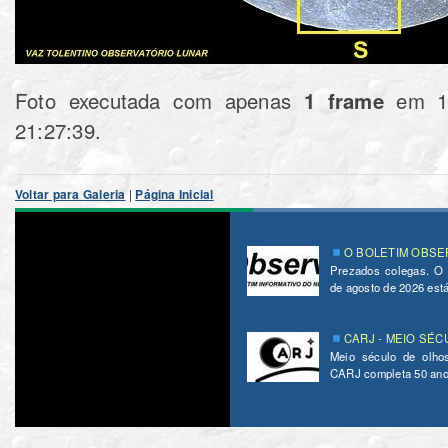
Foto executada com apenas
1 frame
em 11
‏‎21:27:39.
Voltar para Galeria
|
Página Inicial
O BOLETIM OBSER
Prezados colegas. O
de agosto de 2026 está 
CARJ - MEIO SÉC
Meio século de olho
CARJ completa 50 ano