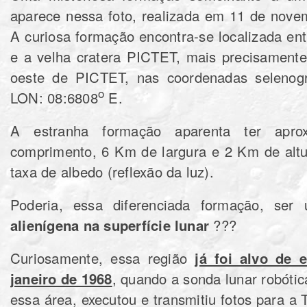
aparece nessa foto, realizada em 11‎ de ‎novembro‎ de ‎20
A curiosa formação encontra-se localizada e
e a velha cratera PICTET, mais precisamente
oeste de PICTET, nas coordenadas selenogr
o
LON: 08:6808
E.
A estranha formação aparenta ter apr
comprimento, 6 Km de largura e 2 Km de altu
taxa de albedo (reflexão da luz).
Poderia, essa diferenciada formação, s
alienígena na superfície lunar
???
Curiosamente, essa região
já foi alvo de 
janeiro de 1968
, quando a sonda lunar robóti
essa área, executou e transmitiu fotos para a 