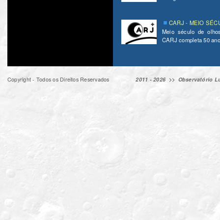
CARJ - MEIO SÉC
Meio século de olho
CARJ completa 50 ano
Copyright - Todos os Direitos Reservados
2011 - 2026 >>
Observatório Lu