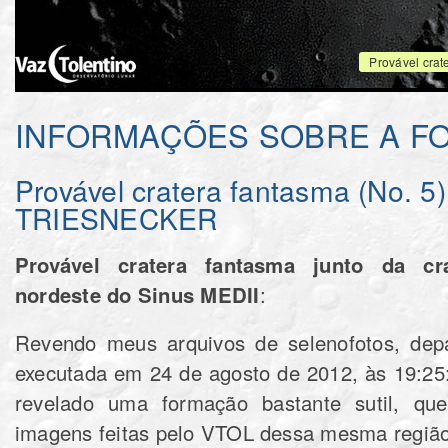
Provável crat
INFORMAÇÕES SOBRE A F
Provável cratera fantasma (No. 5)
TRIESNECKER
Provável cratera fantasma junto da c
nordeste do Sinus MEDII
:
Revendo meus arquivos de selenofotos, d
executada em 24‎ de ‎agosto‎ de ‎2012, ‏‎às 19:25:02 (22:25:02 UT), onde foi
revelado uma formação bastante sutil, q
imagens feitas pelo VTOL dessa mesma região